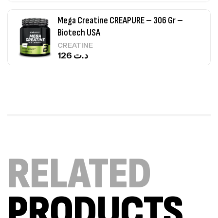
Mega Creatine CREAPURE – 306 Gr –
Biotech USA
CREATINE
126
د.ت
100% Pure Whey – 2,27kg – BIOTECHUSA
Autres
269
د.ت
Omega 3 – 100 Gélules – Scitec Nutrition
RELATED
Autres
84
د.ت
PRODUCTS
Creatine (CreapureⓇ) – 500g –