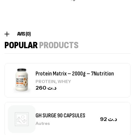
Autres
84
د.ت
Creatine (CreapureⓇ) – 500g –
AVIS (0)
7Nutrition
POPULAR
PRODUCTS
CREATINE
150
د.ت
Protein Matrix – 2000g – 7Nutrition
,
PROTEIN
WHEY
260
د.ت
GH SURGE 90 CAPSULES
92
د.ت
Autres