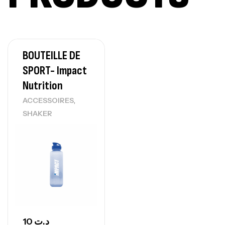
7Nutrition
CREATINE
150
د.ت
BOUTEILLE DE
Protein Matrix – 2000g – 7Nutrition
SPORT- Impact
,
PROTEIN
WHEY
Nutrition
260
د.ت
,
ACCESSOIRES
SHAKER
GH SURGE 90 CAPSULES
92
د.ت
Autres
10
د.ت