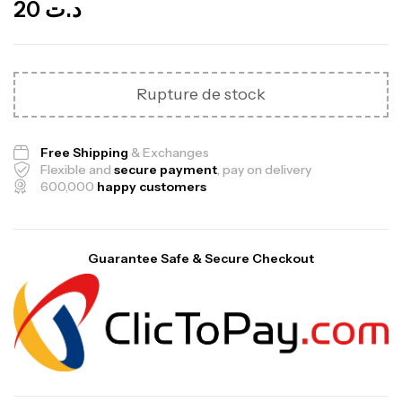
20
د.ت
Rupture de stock
Free Shipping
& Exchanges
Flexible and
secure payment
, pay on delivery
600,000
happy customers
Guarantee Safe & Secure Checkout