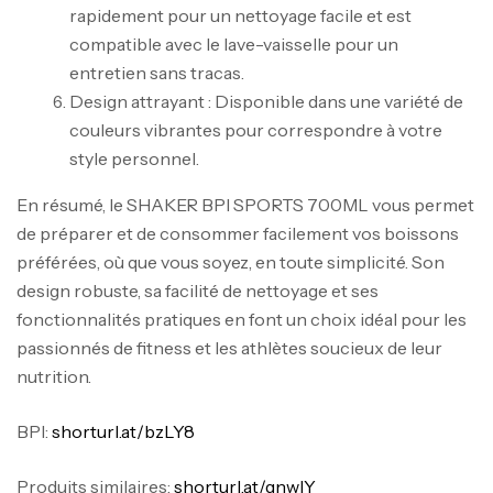
rapidement pour un nettoyage facile et est
compatible avec le lave-vaisselle pour un
entretien sans tracas.
Design attrayant : Disponible dans une variété de
couleurs vibrantes pour correspondre à votre
style personnel.
Mega Creatine CREAPURE – 306 Gr –
Biotech USA
En résumé, le SHAKER BPI SPORTS 700ML vous permet
de préparer et de consommer facilement vos boissons
CREATINE
126
د.ت
préférées, où que vous soyez, en toute simplicité. Son
design robuste, sa facilité de nettoyage et ses
fonctionnalités pratiques en font un choix idéal pour les
100% Pure Whey – 2,27kg – BIOTECHUSA
passionnés de fitness et les athlètes soucieux de leur
Autres
nutrition.
269
د.ت
BPI:
shorturl.at/bzLY8
Omega 3 – 100 Gélules – Scitec Nutrition
Produits similaires:
shorturl.at/gnwIY